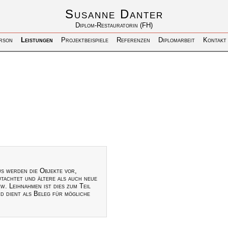
Susanne Danter
Diplom-Restauratorin (FH)
rson
Leistungen
Projektbeispiele
Referenzen
Diplomarbeit
Kontakt
us werden die Objekte vor,
tachtet und ältere als auch neue
w. Leihnahmen ist dies zum Teil
d dient als Beleg für mögliche